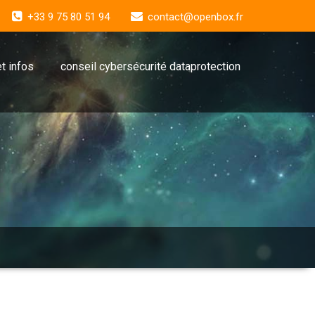
+33 9 75 80 51 94
contact@openbox.fr
t infos
conseil cybersécurité dataprotection