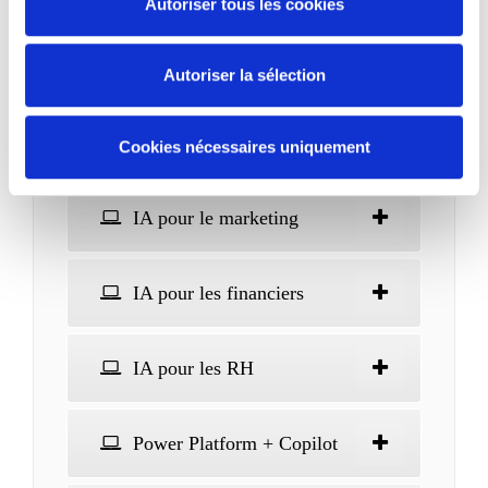
Autoriser tous les cookies
Cas pratique Copilot Studio
: créer un agent conversationnel
avancé
Autoriser la sélection
IA pour la vente
Cookies nécessaires uniquement
IA pour le marketing
IA pour les financiers
IA pour les RH
Power Platform + Copilot