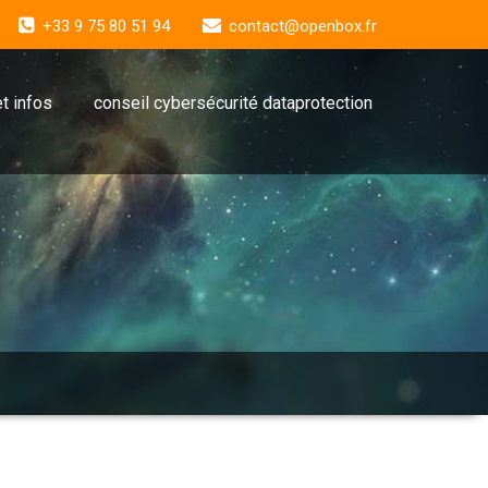
+33 9 75 80 51 94
contact@openbox.fr
t infos
conseil cybersécurité dataprotection